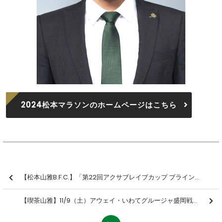
2024松本マラソンのホームページはこちら
【松本山雅B.F.C.】「第22回アクサブレイブカップ ブラインドサッカー日本選手権 予選ラウンド〈葛飾〉」に参加しました【報告】
【喫茶山雅】11/9（土）アウェイ・いわてグルージャ盛岡戦「ライブ配信イベント」開催のお知らせ