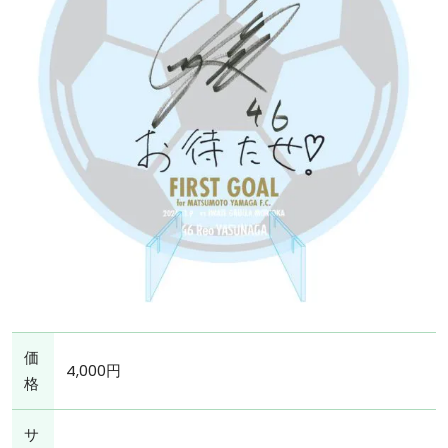
価
4,000円
格
サ