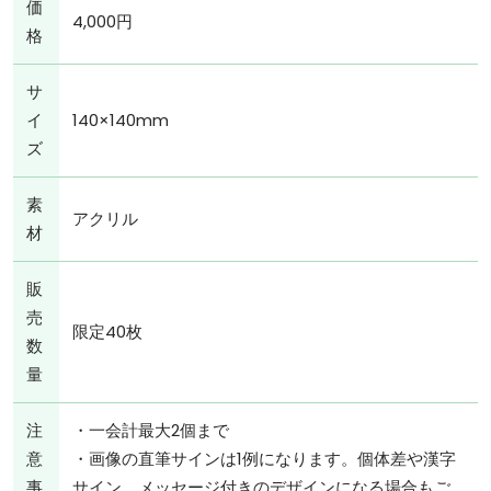
価
4,000円
格
サ
イ
140×140mm
ズ
素
アクリル
材
販
売
限定40枚
数
量
注
・一会計最大2個まで
意
・画像の直筆サインは1例になります。個体差や漢字
事
サイン、メッセージ付きのデザインになる場合もご