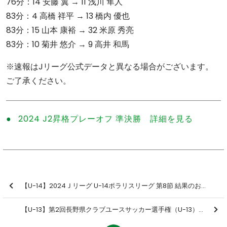
76分：14 安藤 翼 → 11 浅川 隼人
83分：4 高橋 祥平 → 13 橋内 優也
83分：15 山本 康裕 → 32 米原 秀亮
83分：10 菊井 悠介 → 9 高井 和馬
※速報はJリーグ公式データと異なる場合がございます。
ご了承ください。
2024 J2昇格プレーオフ 準決勝 詳細を見る
【U-14】2024Ｊリーグ U-14ポラリスリーグ 第8節 結果のお知らせ
【U-13】第2回長野県クラブユースサッカー選手権（U-13）大会 準決勝／決勝 結果のお知らせ 〜2年連続2回目の優勝〜