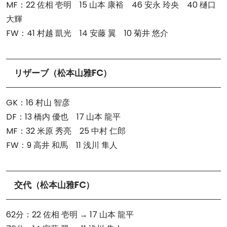
MF：22 佐相 壱明 15 山本 康裕 46 安永 玲央 40 樋口
大輝
FW：41 村越 凱光 14 安藤 翼 10 菊井 悠介
リザーブ（松本山雅FC）
GK：16 村山 智彦
DF：13 橋内 優也 17 山本 龍平
MF：32 米原 秀亮 25 中村 仁郎
FW：9 高井 和馬 11 浅川 隼人
交代（松本山雅FC）
62分：22 佐相 壱明 → 17 山本 龍平