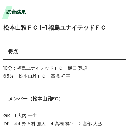
試合結果
松本山雅ＦＣ 1-1 福島ユナイテッドＦＣ
得点
10分：福島ユナイテッドＦＣ 樋口 寛規
65分：松本山雅ＦＣ 高橋 祥平
メンバー（松本山雅FC）
GK：1 大内 一生
DF：44 野々村 鷹人 4 高橋 祥平 2 宮部 大己