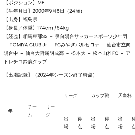
【ポジション】MF
【生年月日】2000年9月8日（24歳）
【出身】福島県
【身長／体重】174cm /64kg
【経歴】相馬東部SS － 泉向陽台サッカースポーツ少年団
－ TOMIYA CLUB Jr － FCみやぎバルセロナ － 仙台市立向
陽台中 － 仙台大附属明成高 － 松本大 － 松本山雅FC － ア
トレチコ鈴鹿クラブ
【出場記録】（2024年シーズン終了時点）
リーグ
カップ戦
天皇杯
チー
リー
年
ム
グ
出
得
出
得
出
場
点
場
点
場