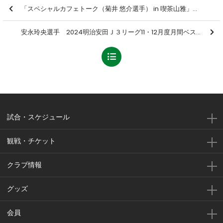
「スペシャルカフェトーク（菊井 悠介選手） in 喫茶山雅」を開催しました【報告】
安永玲央選手 2024明治安田Ｊ３リーグ11・12月度月間ベストゴール受賞記念グッズ 受注販売のお知らせ ※1/6追記修正
試合・スケジュール
観戦・チケット
クラブ情報
グッズ
会員