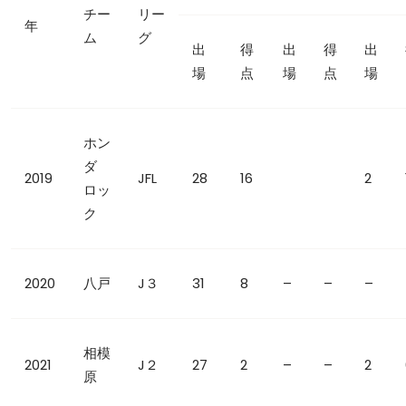
チー
リー
年
ム
グ
出
得
出
得
出
場
点
場
点
場
ホン
ダ
2019
JFL
28
16
2
ロッ
ク
2020
八戸
J３
31
8
–
–
–
相模
2021
J２
27
2
–
–
2
原