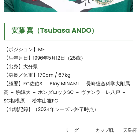
安藤 翼（Tsubasa ANDO）
【ポジション】MF
【生年月日】1996年5月12日（28歳）
【出身】大分県
【身長／体重】170cm / 67kg
【経歴】FC佐伯S － Play MINAMI － 長崎総合科学大附属
高 － 駒澤大 － ホンダロックSC － ヴァンラーレ八戸 －
SC相模原 － 松本山雅FC
【出場記録】（2024年シーズン終了時点）
リーグ
カップ戦
天皇杯