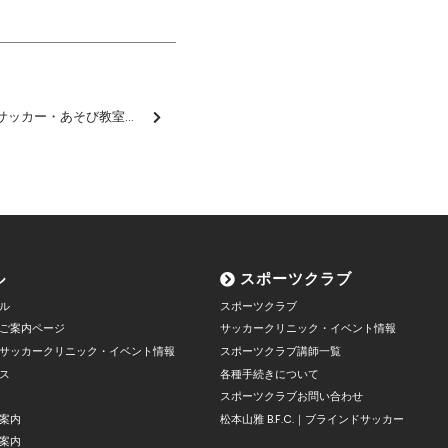
箕輪町主催「松本山雅FCサッカー・あそび教室」に参加しました【報告】
ル
スポーツクラブ
ル
スポーツクラブ
ご案内ページ
サッカークリニック・イベント情報
サッカークリニック・イベント情報
スポーツクラブ講師一覧
ス
各種手続きについて
スポーツクラブお問い合わせ
案内
松本山雅 B.F.C.｜ブラインドサッカー
案内