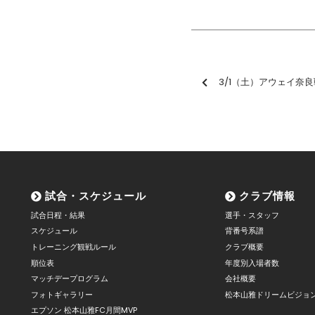
3/1（土）アウェイ奈良戦「パブリックビュー
試合・スケジュール
クラブ情報
試合日程・結果
選手・スタッフ
スケジュール
背番号系譜
トレーニング観戦ルール
クラブ概要
順位表
年度別入場者数
マッチデープログラム
会社概要
フォトギャラリー
松本山雅ドリームビジョ
エプソン 松本山雅FC月間MVP