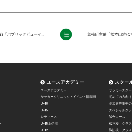
イング in イオンモール松本」実施のお知らせ
ユースアカデミー
スクー
ユースアカデミー
サッカースクー
サッカークリニック・イベント情報￼
初めての方向け
U-18
参加者募集中の
U-15
スペシャルクラ
レディース
試合コース
ン
U-15上伊那
松本校 クラス
U-12
諏訪校 クラス