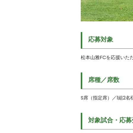
応募対象
松本山雅FCを応援いた
席種／席数
S席（指定席）／1組2名
対象試合・応募