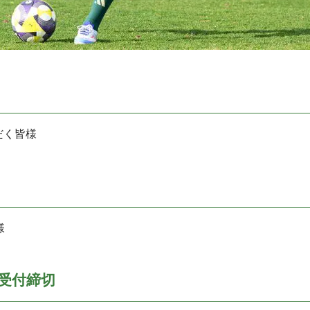
だく皆様
様
受付締切