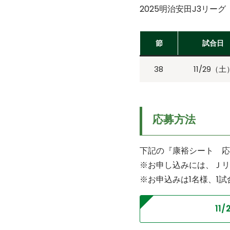
2025明治安田J3リー
節
試合日
38
11/29（土
応募方法
下記の『康裕シート 応
※お申し込みには、Ｊリ
※お申込みは1名様、1
11