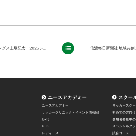
ドマークお披露目＆J2ゆき片道切符配布イベント」に参加しました【報告】
ユースアカデミー
スクー
ユースアカデミー
サッカースクー
サッカークリニック・イベント情報￼
初めての方向け
U-18
参加者募集中の
U-15
スペシャルクラ
レディース
試合コース