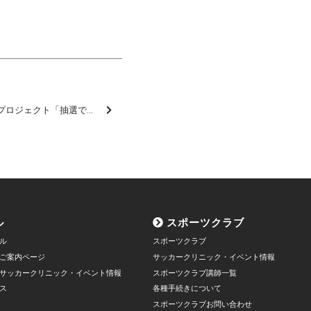
信濃毎日新聞社 地域共創プロジェクト「抽選でグッズプレゼントも！山雅ファミリーみんなでつくる 全緑応援広告2025」（応募無料）のご案内
ル
スポーツクラブ
ル
スポーツクラブ
ご案内ページ
サッカークリニック・イベント情報
サッカークリニック・イベント情報
スポーツクラブ講師一覧
ス
各種手続きについて
スポーツクラブお問い合わせ