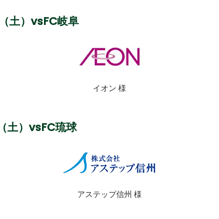
日（土）
vsFC岐阜
イオン 様
日（土）
vsFC琉球
アステップ信州 様