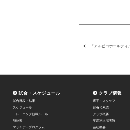
「アルピコホールディングス上場記念 2025シーズン松本山雅ヘッ
試合・スケジュール
クラブ情報
試合日程・結果
選手・スタッフ
スケジュール
背番号系譜
トレーニング観戦ルール
クラブ概要
順位表
年度別入場者数
マッチデープログラム
会社概要