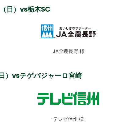
日（日）
vs栃木SC
JA全農長野 様
日（日）vsテゲバジャーロ宮崎
テレビ信州 様