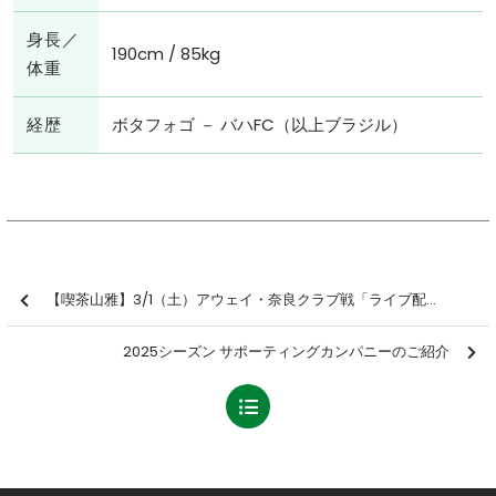
身長／
190cm / 85kg
体重
経歴
ボタフォゴ － バハFC（以上ブラジル）
【喫茶山雅】3/1（土）アウェイ・奈良クラブ戦「ライブ配信イベント」開催のお知らせ
2025シーズン サポーティングカンパニーのご紹介