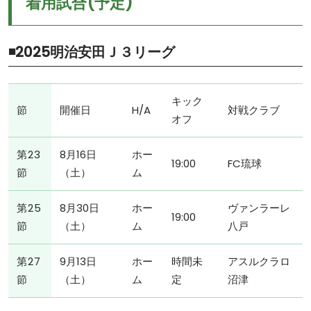
着用試合(予定)
◾️2025明治安田Ｊ３リーグ
キック
節
開催日
H/A
対戦クラブ
オフ
第23
8月16日
ホー
19:00
FC琉球
節
（土）
ム
第25
8月30日
ホー
ヴァンラーレ
19:00
節
（土）
ム
八戸
第27
9月13日
ホー
時間未
アスルクラロ
節
（土）
ム
定
沼津