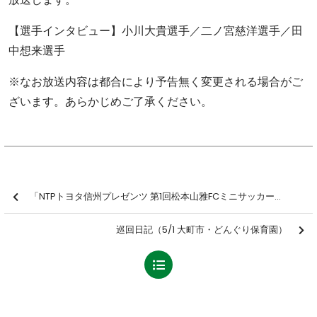
【選手インタビュー】小川大貴選手／二ノ宮慈洋選手／田
中想来選手
※なお放送内容は都合により予告無く変更される場合がご
ざいます。あらかじめご了承ください。
「NTPトヨタ信州プレゼンツ 第1回松本山雅FCミニサッカー大会」を開催しました【報告】
巡回日記（5/1 大町市・どんぐり保育園）