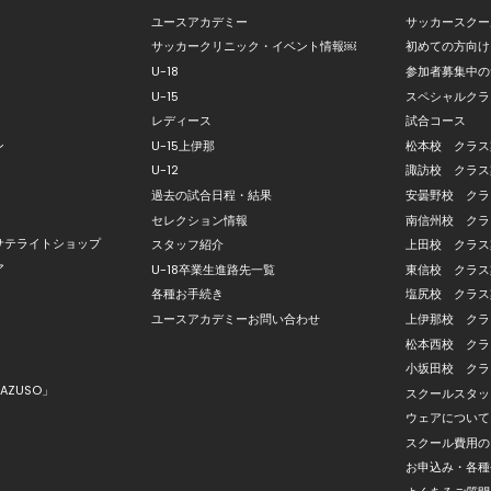
ユースアカデミー
サッカースクー
サッカークリニック・イベント情報￼
初めての方向け
U-18
参加者募集中の
U-15
スペシャルクラ
レディース
試合コース
ン
U-15上伊那
松本校 クラス
U-12
諏訪校 クラス
過去の試合日程・結果
安曇野校 クラ
セレクション情報
南信州校 クラ
サテライトショップ
スタッフ紹介
上田校 クラス
ア
U-18卒業生進路先一覧
東信校 クラス
各種お手続き
塩尻校 クラス
ユースアカデミーお問い合わせ
上伊那校 クラ
松本西校 クラ
小坂田校 クラ
AZUSO」
スクールスタッ
ウェアについて
スクール費用の
お申込み・各種