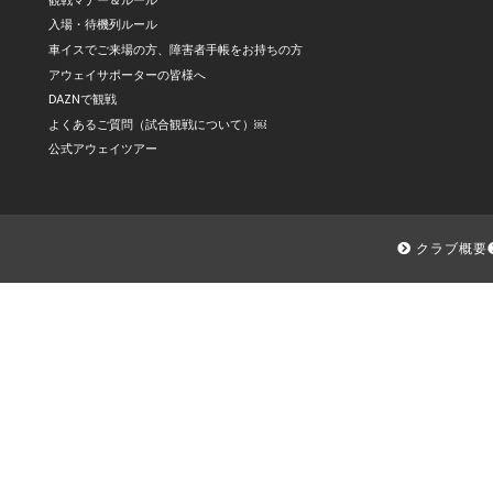
入場・待機列ルール
車イスでご来場の方、障害者手帳をお持ちの方
アウェイサポーターの皆様へ
DAZNで観戦
よくあるご質問（試合観戦について）￼
公式アウェイツアー
クラブ概要