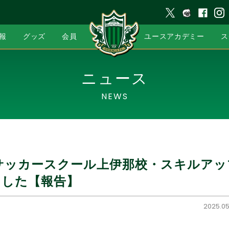
報
グッズ
会員
ユースアカデミー
ス
ニュース
NEWS
サッカースクール上伊那校・スキルア
ました【報告】
2025.05