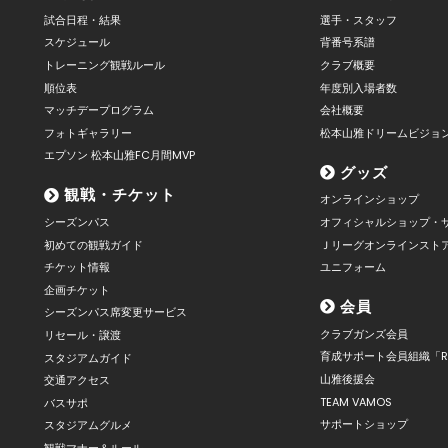
試合日程・結果
選手・スタッフ
スケジュール
背番号系譜
トレーニング観戦ルール
クラブ概要
順位表
年度別入場者数
マッチデープログラム
会社概要
フォトギャラリー
松本山雅ドリームビジョ
エプソン 松本山雅FC月間MVP
グッズ
観戦・チケット
オンラインショップ
シーズンパス
オフィシャルショップ・
初めての観戦ガイド
Ｊリーグオンラインスト
チケット情報
ユニフォーム
企画チケット
会員
シーズンパス席変更サービス
クラブガンズ会員
リセール・譲渡
育成サポート会員組織「R
スタジアムガイド
山雅後援会
交通アクセス
TEAM VAMOS
バスサポ
サポートショップ
スタジアムグルメ
観戦マナー＆ルール