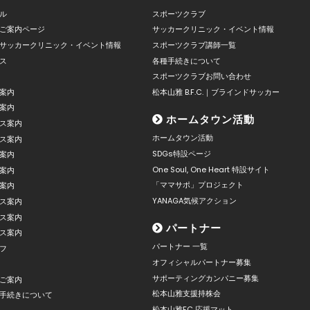
ル
スポーツクラブ
ご案内ページ
サッカークリニック・イベント情報
サッカークリニック・イベント情報
スポーツクラブ講師一覧
ス
各種手続きについて
スポーツクラブお問い合わせ
案内
松本山雅 B.F.C.｜ブラインドサッカー
案内
ホームタウン活動
ス案内
ホームタウン活動
ス案内
SDGs特設ページ
案内
One Soul, One Heart 特設サイト
案内
「ママサポ」プロジェクト
案内
YANAGA気候アクション
ス案内
ス案内
パートナー
ス案内
パートナー 一覧
フ
オフィシャルパートナー募集
サポーティングカンパニー募集
ご案内
松本山雅支援持株会
手続きについて
松本山雅FC 応援マット