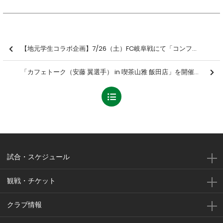
【地元学生コラボ企画】7/26（土）FC岐阜戦にて「コンフィットTシャツ」先着10,000名様にプレゼント！ ※7/16追修正
「カフェトーク（安藤 翼選手） in 喫茶山雅 飯田店」を開催しました【報告】
試合・スケジュール
観戦・チケット
クラブ情報