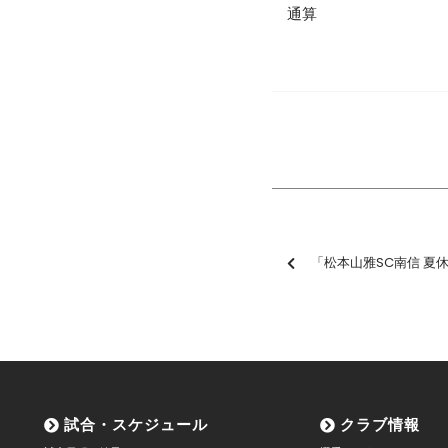
通算
「松本山雅SC南信 夏休み特別企画・KIDSクリ
試合・スケジュール
クラブ情報