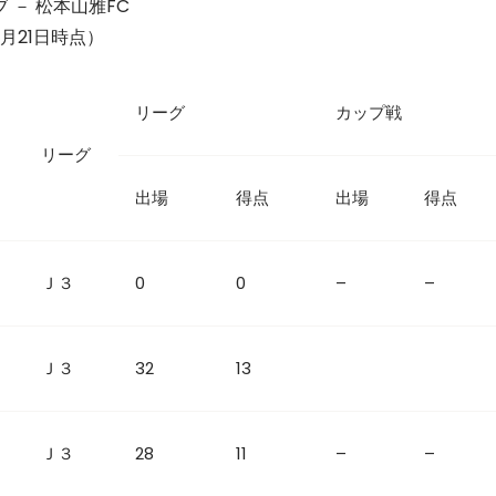
 － 松本山雅FC
月21日時点）
リーグ
カップ戦
リーグ
出場
得点
出場
得点
Ｊ３
0
0
–
–
Ｊ３
32
13
Ｊ３
28
11
–
–