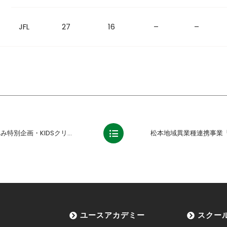
JFL
27
16
–
–
ニック&小学生ゲームクラス」を開催しました【報告】
ユースアカデミー
スクー