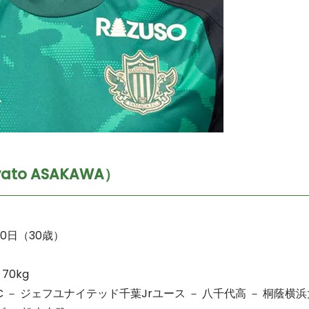
ato ASAKAWA）
10日（30歳）
70kg
 ジェフユナイテッド千葉Jrユース － 八千代高 － 桐蔭横浜大 － 