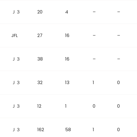
Ｊ３
20
4
–
–
JFL
27
16
–
–
Ｊ３
38
16
–
–
Ｊ３
32
13
1
0
Ｊ３
12
1
0
0
Ｊ３
162
58
1
0