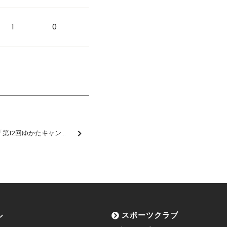
1
0
松本地域異業種連携事業「第12回ゆかたキャンペーン2025 ゆかたデGO！ゴー！」に参加しました【報告】
ル
スポーツクラブ