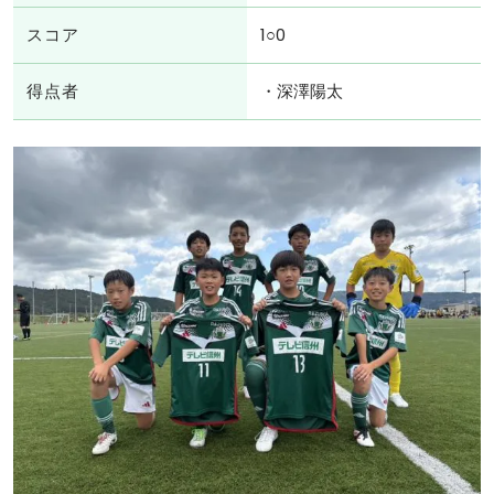
スコア
1○0
得点者
・深澤陽太