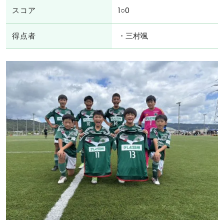
スコア
1○0
得点者
・三村颯