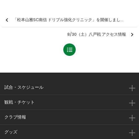
「松本山雅SC南信 ドリブル強化クリニック」を開催しました【報告】
8/30（土）八戸戦 アクセス情報
試合・スケジュール
観戦・チケット
クラブ情報
グッズ