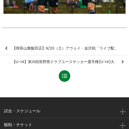
【喫茶山雅飯田店】9/20（土）アウェイ・金沢戦「ライブ配信イベント」開催のお知らせ
【U-14】第31回⻑野県クラブユースサッカー選⼿権(U-14)⼤会 兼 第19回北信越クラブユースサッカー選⼿権(U-14)⼤会 ⻑野県予選会 準決勝 結果のお知らせ
試合・スケジュール
観戦・チケット