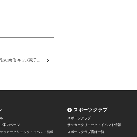
10/13（月・祝）「松本山雅SC南信 キッズ親子サッカー教室in飯田市」参加者募集のお知らせ
ル
スポーツクラブ
ル
スポーツクラブ
ご案内ページ
サッカークリニック・イベント情報
サッカークリニック・イベント情報
スポーツクラブ講師一覧