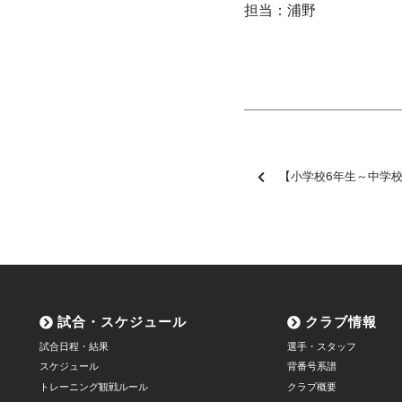
担当：浦野
【小学校6年生～中学校2年生女子対象】「松本山雅FC
試合・スケジュール
クラブ情報
試合日程・結果
選手・スタッフ
スケジュール
背番号系譜
トレーニング観戦ルール
クラブ概要