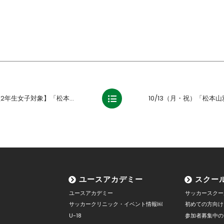
レディースU-15体験練習会」開催・参加者募集のお知らせ
ユースアカデミー
スクー
ユースアカデミー
サッカースクー
サッカークリニック・イベント情報￼
初めての方向け
U-18
参加者募集中の