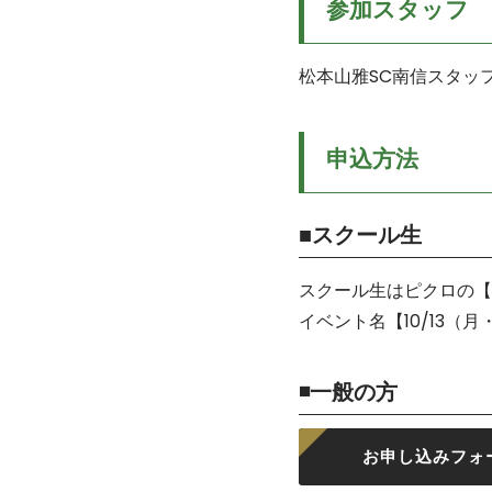
参加スタッフ
松本山雅SC南信スタッ
申込方法
■スクール生
スクール生はピクロの【
イベント名【10/13（
◾️一般の方
お申し込みフォ