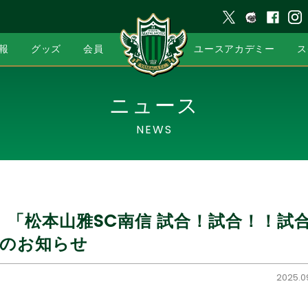
報
グッズ
会員
ユースアカデミー
ス
ニュース
NEWS
祝）「松本山雅SC南信 試合！試合！！試
集のお知らせ
2025.09