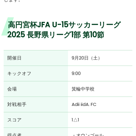
高円宮杯JFA U-15サッカーリーグ
2025 長野県リーグ1部 第10節
開催日
9月20日（土）
キックオフ
9:00
会場
箕輪中学校
対戦相手
Adii iidA. FC
スコア
1△1
得点者
・オウンゴール