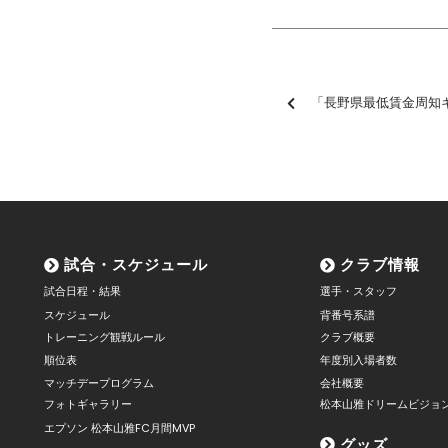
「長野県最低賃金周知キャンペ
試合・スケジュール
クラブ情報
試合日程・結果
選手・スタッフ
スケジュール
背番号系譜
トレーニング観戦ルール
クラブ概要
順位表
年度別入場者数
マッチデープログラム
会社概要
フォトギャラリー
松本山雅ドリームビジョ
エプソン 松本山雅FC月間MVP
グッズ