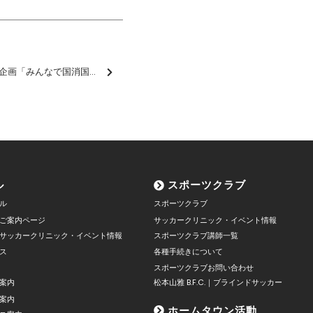
JAあづみ創立60周年記念企画「みんなで国消国産！秋の大収穫祭」に参加しました【報告】
ル
スポーツクラブ
ル
スポーツクラブ
ご案内ページ
サッカークリニック・イベント情報
サッカークリニック・イベント情報
スポーツクラブ講師一覧
ス
各種手続きについて
スポーツクラブお問い合わせ
案内
松本山雅 B.F.C.｜ブラインドサッカー
案内
ホームタウン活動