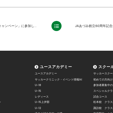
ーン」に参加しました【報告】
ユースアカデミー
スクー
ユースアカデミー
サッカースクー
サッカークリニック・イベント情報￼
初めての方向け
U-18
参加者募集中の
U-15
スペシャルクラ
レディース
試合コース
ン
U-15上伊那
松本校 クラス
U-12
諏訪校 クラス