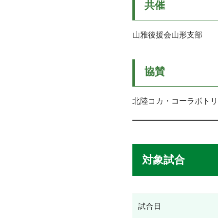
共催
山雅後援会山形支部
協賛
北陸コカ・コーラボトリ
対象試合
試合日