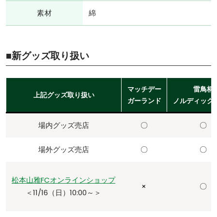
素材
綿
■新グッズ取り扱い
マッチデー
雷鳥柄
上記グッズ取り扱い
ガーランド
ノルディック
場内グッズ売店
〇
〇
場外グッズ売店
〇
〇
松本山雅FCオンラインショップ
×
〇
＜11/16（日）10:00～＞