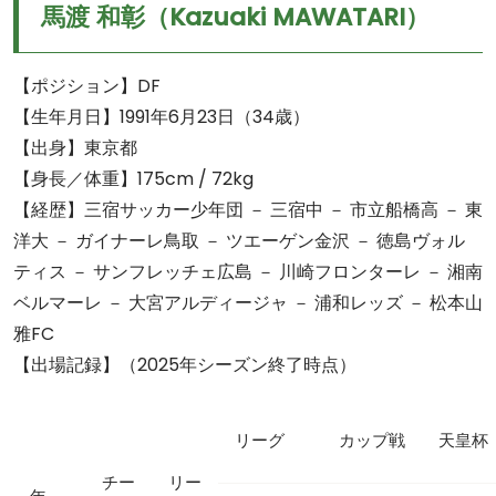
馬渡 和彰（Kazuaki MAWATARI）
【ポジション】DF
【生年月日】1991年6月23日（34歳）
【出身】東京都
【身長／体重】175cm / 72kg
【経歴】三宿サッカー少年団 － 三宿中 － 市立船橋高 － 東
洋大 － ガイナーレ鳥取 － ツエーゲン金沢 － 徳島ヴォル
ティス － サンフレッチェ広島 － 川崎フロンターレ － 湘南
ベルマーレ － 大宮アルディージャ － 浦和レッズ － 松本山
雅FC
【出場記録】（2025年シーズン終了時点）
リーグ
カップ戦
天皇杯
チー
リー