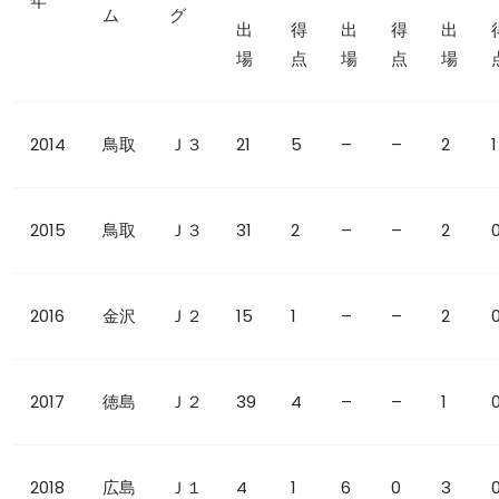
年
ム
グ
出
得
出
得
出
場
点
場
点
場
2014
鳥取
Ｊ３
21
5
–
–
2
1
2015
鳥取
Ｊ３
31
2
–
–
2
2016
金沢
Ｊ２
15
1
–
–
2
2017
徳島
Ｊ２
39
4
–
–
1
2018
広島
Ｊ１
4
1
6
0
3