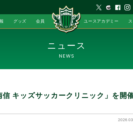
報
グッズ
会員
ユースアカデミー
ス
ニュース
NEWS
南信 キッズサッカークリニック」を開
2026.03