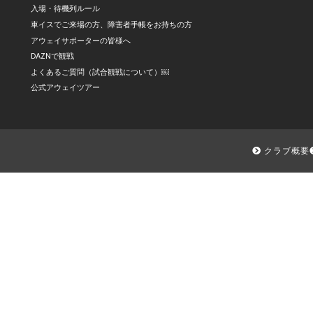
入場・待機列ルール
車イスでご来場の方、障害者手帳をお持ちの方
アウェイサポーターの皆様へ
DAZNで観戦
よくあるご質問（試合観戦について）￼
公式アウェイツアー
クラブ概要