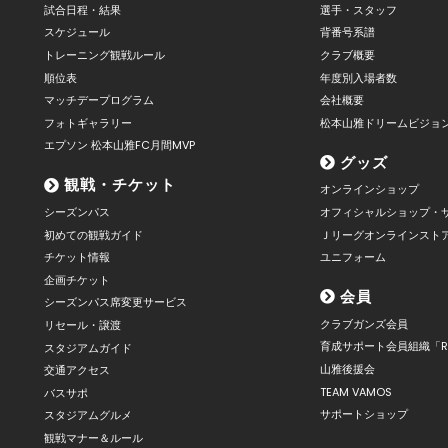
試合日程・結果
選手・スタッフ
スケジュール
背番号系譜
トレーニング観戦ルール
クラブ概要
順位表
年度別入場者数
マッチデープログラム
会社概要
フォトギャラリー
松本山雅ドリームビジョ
エプソン 松本山雅FC月間MVP
グッズ
観戦・チケット
オンラインショップ
シーズンパス
オフィシャルショップ・
初めての観戦ガイド
Ｊリーグオンラインスト
チケット情報
ユニフォーム
企画チケット
会員
シーズンパス席変更サービス
クラブガンズ会員
リセール・譲渡
育成サポート会員組織「R
スタジアムガイド
山雅後援会
交通アクセス
TEAM VAMOS
バスサポ
サポートショップ
スタジアムグルメ
観戦マナー＆ルール