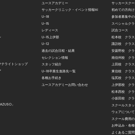
ユースアカデミー
サッカースクー
サッカークリニック・イベント情報￼
初めての方向け
U-18
参加者募集中の
U-15
スペシャルクラ
レディース
試合コース
ン
U-15上伊那
松本校 クラス
U-12
諏訪校 クラス
過去の試合日程・結果
安曇野校 クラ
セレクション情報
南信州校 クラ
サテライトショップ
スタッフ紹介
上田校 クラス
ア
U-18卒業生進路先一覧
東信校 クラス
各種お手続き
塩尻校 クラス
ユースアカデミーお問い合わせ
上伊那校 クラ
松本西校 クラ
小坂田校 クラ
AZUSO」
スクールスタッ
ウェアについて
スクール費用の
お申込み・各種
よくあるご質問