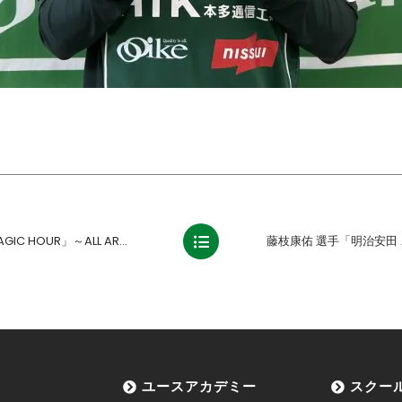
」～ALL AROUND THE GANS～
ユースアカデミー
スクー