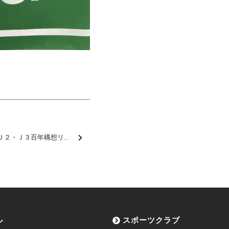
藤枝康佑 選手「明治安田Ｊ２・Ｊ３百年構想リーグ 3月度 月間ベストゴール」受賞のお知らせ
ル
スポーツクラブ