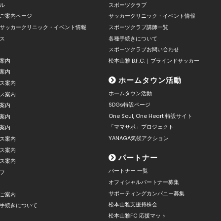
ル
スポーツクラブ
ご案内ページ
サッカークリニック・イベント情報
サッカークリニック・イベント情報
スポーツクラブ講師一覧
ス
各種手続きについて
スポーツクラブお問い合わせ
案内
松本山雅 B.F.C.｜ブラインドサッカー
案内
ホームタウン活動
ス案内
ホームタウン活動
ス案内
SDGs特設ページ
案内
One Soul, One Heart 特設サイト
案内
「ママサポ」プロジェクト
案内
YANAGA気候アクション
ス案内
ス案内
パートナー
ス案内
パートナー 一覧
フ
オフィシャルパートナー募集
サポーティングカンパニー募集
ご案内
松本山雅支援持株会
手続きについて
松本山雅FC 応援マット