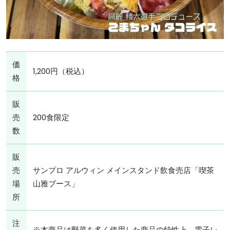
価
1,200円（税込）
格
販
売
200食限定
数
販
売
サンプロ アルウィン メインスタンド飲食売店「喫茶
場
山雅ブース」
所
注
※本商品は野菜を多く使用した商品の特性上、電子レ