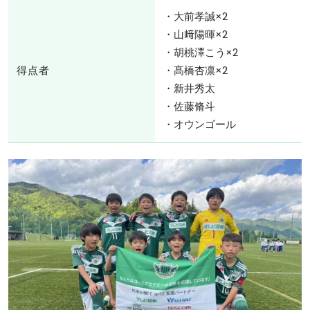
・大前孝誠×2
・山﨑陽暉×2
・胡桃澤こう×2
得点者
・髙橋杏凛×2
・新井秀太
・佐藤脩斗
・オウンゴール