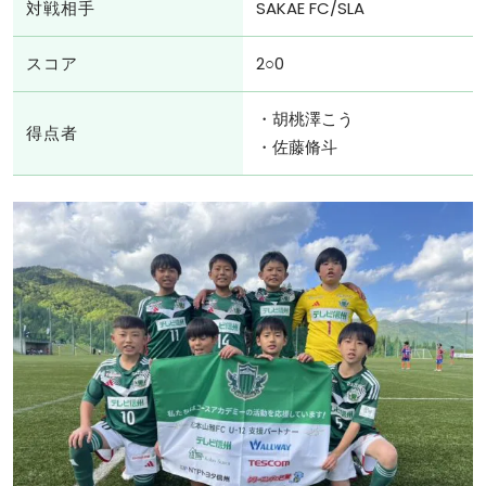
対戦相手
SAKAE FC/SLA
スコア
2○0
・胡桃澤こう
得点者
・佐藤脩斗