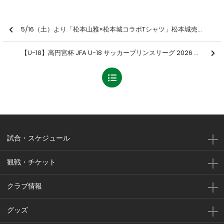
5/16（土）より「松本山雅×松本城コラボTシャツ」松本城売店にて再々販売開始のお知らせ
【U-18】高円宮杯 JFA U-18 サッカープリンスリーグ 2026 北信越1部 第7節 結果のお知らせ
試合・スケジュール
観戦・チケット
クラブ情報
グッズ