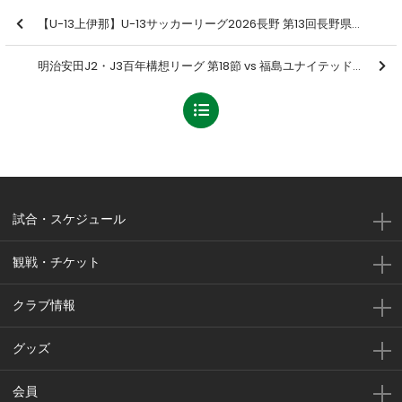
【U-13上伊那】U-13サッカーリーグ2026長野 第13回長野県U-13リーグ 第4節 結果のお知らせ
明治安田J2・J3百年構想リーグ 第18節 vs 福島ユナイテッドＦＣ戦の結果
試合・スケジュール
観戦・チケット
クラブ情報
グッズ
会員