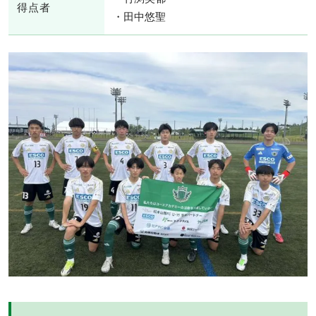
得点者
・田中悠聖