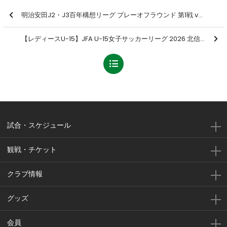
明治安田J2・J3百年構想リーグ プレーオフラウンド 第1戦 vs モンテディオ山形戦の結果
【レディースU-15】JFA U-15女子サッカーリーグ 2026 北信越 第7節 結果のお知らせ
試合・スケジュール
観戦・チケット
クラブ情報
グッズ
会員