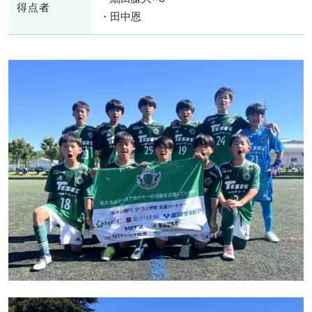
得点者
・田中恩