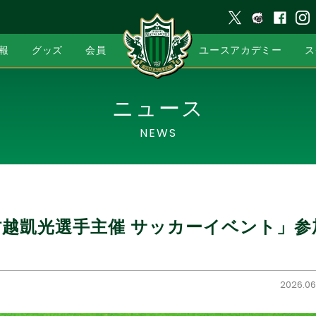
報
グッズ
会員
ユースアカデミー
ス
ニュース
NEWS
「村越凱光選手主催 サッカーイベント」
2026.06