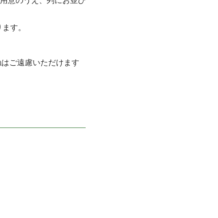
用意のうえ、列にお並び
ります。
触はご遠慮いただけます