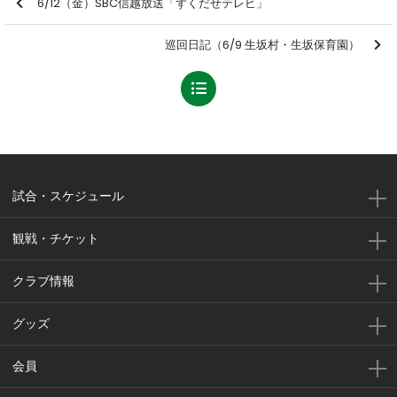
6/12（金）SBC信越放送「ずくだせテレビ」
巡回日記（6/9 生坂村・生坂保育園）
試合・スケジュール
観戦・チケット
クラブ情報
グッズ
会員