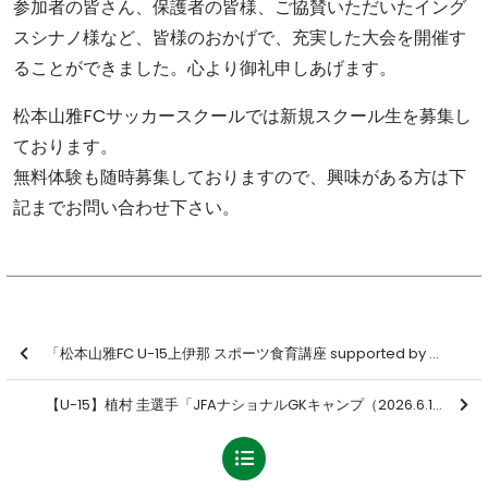
参加者の皆さん、保護者の皆様、ご協賛いただいたイング
スシナノ様など、皆様のおかげで、充実した大会を開催す
ることができました。心より御礼申しあげます。
松本山雅FCサッカースクールでは新規スクール生を募集し
ております。
無料体験も随時募集しておりますので、興味がある方は下
記までお問い合わせ下さい。
「松本山雅FC U-15上伊那 スポーツ食育講座 supported by ニッスイ」を開催しました【報告】
【U-15】植村 圭選手「JFAナショナルGKキャンプ（2026.6.12-6.14＠高円宮記念JFA夢フィールド）」メンバーに選出のお知らせ