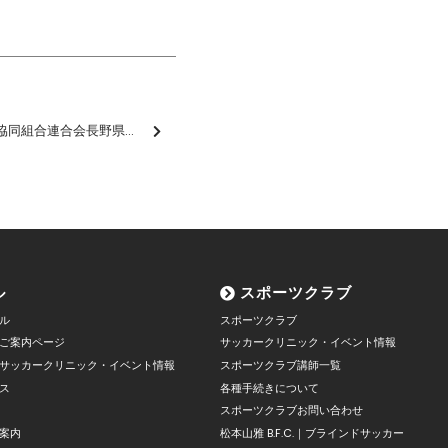
「JA全農長野（全国農業協同組合連合会長野県本部）様 新規ユニフォーム(背中)パートナー契約決定のお知らせ
ル
スポーツクラブ
ル
スポーツクラブ
ご案内ページ
サッカークリニック・イベント情報
サッカークリニック・イベント情報
スポーツクラブ講師一覧
ス
各種手続きについて
スポーツクラブお問い合わせ
案内
松本山雅 B.F.C.｜ブラインドサッカー