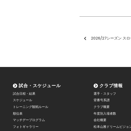
2026/27シーズン 
試合・スケジュール
クラブ情報
試合日程・結果
選手・スタッフ
スケジュール
背番号系譜
トレーニング観戦ルール
クラブ概要
順位表
年度別入場者数
マッチデープログラム
会社概要
フォトギャラリー
松本山雅ドリームビジョ