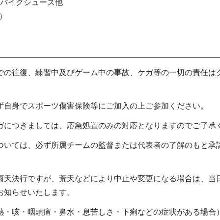
パイクシューズ他
）
での往復、練習中及びゲーム中の事故、ケガ等の一切の責任は
ず自身でスポーツ傷害保険等にご加入の上ご参加ください。
ガにつきましては、応急処置のみの対応となりますのでご了承
ついては、必ず所属チームの監督または代表者の了解のもと承
雨天決行ですが、荒天などにより中止や変更になる場合は、当日
お知らせいたします。
熱・咳・咽頭痛・⿐⽔・息苦しさ・下痢などの症状がある場合