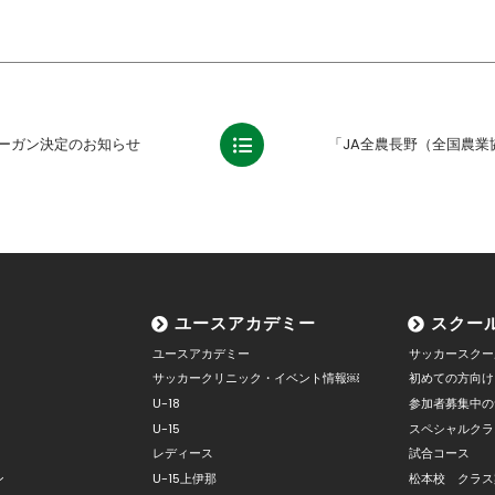
スローガン決定のお知らせ
ユースアカデミー
スクー
ユースアカデミー
サッカースクー
サッカークリニック・イベント情報￼
初めての方向け
U-18
参加者募集中の
U-15
スペシャルクラ
レディース
試合コース
ン
U-15上伊那
松本校 クラス