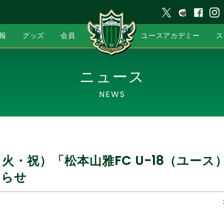
報
グッズ
会員
ユースアカデミー
ス
ニュース
NEWS
11（火・祝）「松本山雅FC U-18（ユー
知らせ