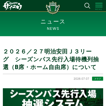
MENU
ニュース
NEWS
２０２６／２７明治安田Ｊ３リー
グ シーズンパス先行入場待機列抽
選（B席・ホーム自由席）について
2026.07.07
クラブ