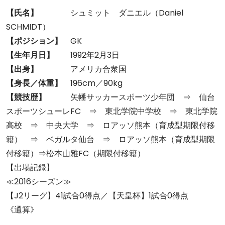
【氏名】
シュミット ダニエル（Daniel
SCHMIDT）
【ポジション】
GK
【生年月日】
1992年2月3日
【出身】
アメリカ合衆国
【身長／体重】
196cm／90kg
【競技歴】
矢幡サッカースポーツ少年団 ⇒ 仙台
スポーツシューレFC ⇒ 東北学院中学校 ⇒ 東北学院
高校 ⇒ 中央大学 ⇒ ロアッソ熊本（育成型期限付移
籍） ⇒ ベガルタ仙台 ⇒ ロアッソ熊本（育成型期限
付移籍）⇒松本山雅FC（期限付移籍）
【出場記録】
≪2016シーズン≫
【J2リーグ】41試合0得点／【天皇杯】1試合0得点
《通算》