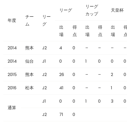
リーグ
リーグ
天皇杯
カップ
チー
リー
年度
ム
グ
出
得
出
得
出
場
点
場
点
場
2014
熊本
J2
4
0
–
–
–
–
2014
仙台
J1
0
0
1
0
0
0
2015
熊本
J2
26
0
–
–
2
0
2016
松本
J2
41
0
–
–
1
0
J1
0
0
1
0
3
0
通算
J2
71
0