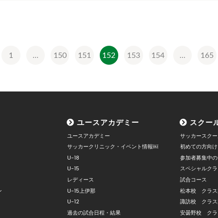
1
…
150
151
152
153
154
…
165
ユースアカデミー
スクー
ユースアカデミー
サッカースクー
サッカークリニック・イベント情報￼
初めての方向け
U-18
参加者募集中の
U-15
スペシャルクラ
レディース
試合コース
ン
U-15上伊那
松本校 クラス
U-12
諏訪校 クラス
過去の試合日程・結果
安曇野校 クラ