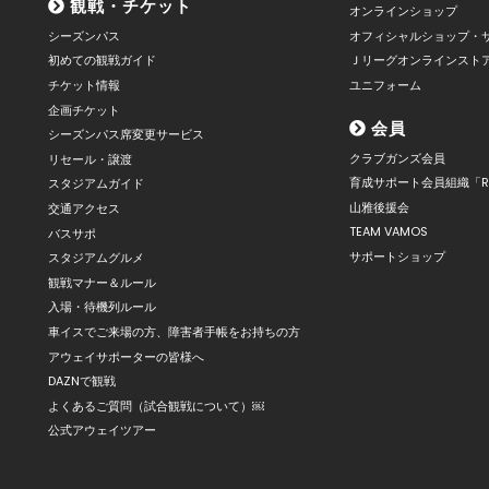
観戦・チケット
オンラインショップ
シーズンパス
オフィシャルショップ・
初めての観戦ガイド
Ｊリーグオンラインスト
チケット情報
ユニフォーム
企画チケット
会員
シーズンパス席変更サービス
クラブガンズ会員
リセール・譲渡
育成サポート会員組織「R
スタジアムガイド
山雅後援会
交通アクセス
TEAM VAMOS
バスサポ
サポートショップ
スタジアムグルメ
観戦マナー＆ルール
入場・待機列ルール
車イスでご来場の方、障害者手帳をお持ちの方
アウェイサポーターの皆様へ
DAZNで観戦
よくあるご質問（試合観戦について）￼
公式アウェイツアー