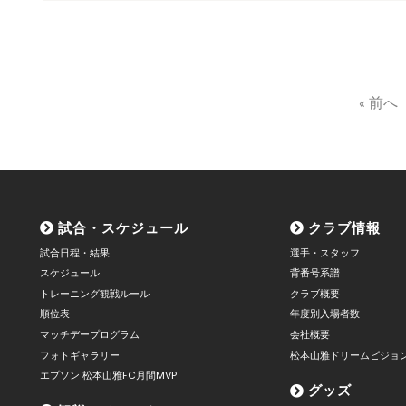
« 前へ
試合・スケジュール
クラブ情報
試合日程・結果
選手・スタッフ
スケジュール
背番号系譜
トレーニング観戦ルール
クラブ概要
順位表
年度別入場者数
マッチデープログラム
会社概要
フォトギャラリー
松本山雅ドリームビジョ
エプソン 松本山雅FC月間MVP
グッズ