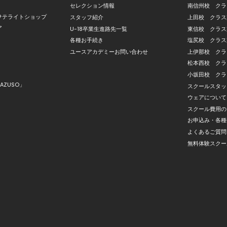
セレクション情報
南信州校 クラ
サテライトショップ
スタッフ紹介
上田校 クラス
ア
U-18卒業生進路先一覧
東信校 クラス
各種お手続き
塩尻校 クラス
ユースアカデミーお問い合わせ
上伊那校 クラ
松本西校 クラ
小坂田校 クラ
AZUSO」
スクールスタッ
ウェアについて
スクール費用の
お申込み・各種
よくあるご質問
無料体験スクー