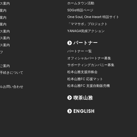
ホームタウン活動
ス案内
SDGs特設ページ
案内
One Soul, One Heart 特設サイト
案内
「ママサポ」プロジェクト
案内
YANAGA気候アクション
ス案内
ス案内
パートナー
ス案内
パートナー 一覧
フ
オフィシャルパートナー募集
サポーティングカンパニー募集
ご案内
松本山雅支援持株会
手続きについて
松本山雅FC 応援マット
松本山雅FC 支援自動販売機
ルお問い合わせ
喫茶山雅
ENGLISH