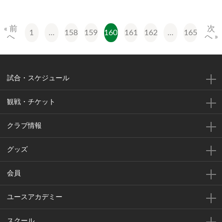
« 前
次
1
…
158
159
160
161
162
…
165
へ
へ »
試合・スケジュール
観戦・チケット
クラブ情報
グッズ
会員
ユースアカデミー
スクール