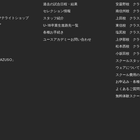
過去の試合日程・結果
安曇野校 クラ
セレクション情報
南信州校 クラ
サテライトショップ
スタッフ紹介
上田校 クラス
ア
U-18卒業生進路先一覧
東信校 クラス
各種お手続き
塩尻校 クラス
ユースアカデミーお問い合わせ
上伊那校 クラ
松本西校 クラ
小坂田校 クラ
AZUSO」
スクールスタッ
ウェアについて
スクール費用の
お申込み・各種
よくあるご質問
無料体験スクー