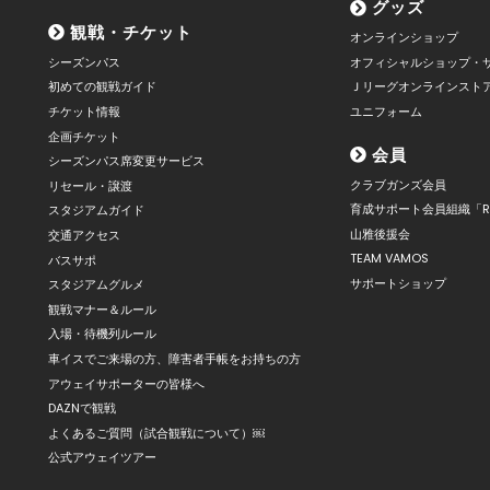
グッズ
観戦・チケット
オンラインショップ
シーズンパス
オフィシャルショップ・
初めての観戦ガイド
Ｊリーグオンラインスト
チケット情報
ユニフォーム
企画チケット
会員
シーズンパス席変更サービス
クラブガンズ会員
リセール・譲渡
育成サポート会員組織「R
スタジアムガイド
山雅後援会
交通アクセス
TEAM VAMOS
バスサポ
サポートショップ
スタジアムグルメ
観戦マナー＆ルール
入場・待機列ルール
車イスでご来場の方、障害者手帳をお持ちの方
アウェイサポーターの皆様へ
DAZNで観戦
よくあるご質問（試合観戦について）￼
公式アウェイツアー