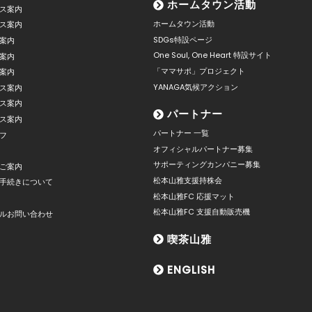
ホームタウン活動
ス案内
ホームタウン活動
ス案内
SDGs特設ページ
案内
One Soul, One Heart 特設サイト
案内
「ママサポ」プロジェクト
案内
YANAGA気候アクション
ス案内
ス案内
パートナー
ス案内
パートナー 一覧
フ
オフィシャルパートナー募集
サポーティングカンパニー募集
ご案内
松本山雅支援持株会
手続きについて
松本山雅FC 応援マット
松本山雅FC 支援自動販売機
ルお問い合わせ
喫茶山雅
ENGLISH