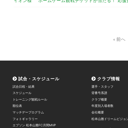
イオン様 “ホームゲーム観戦チケットが当たる！”応
« 前へ
試合・スケジュール
クラブ情報
試合日程・結果
選手・スタッフ
スケジュール
背番号系譜
トレーニング観戦ルール
クラブ概要
順位表
年度別入場者数
マッチデープログラム
会社概要
フォトギャラリー
松本山雅ドリームビジョ
エプソン 松本山雅FC月間MVP