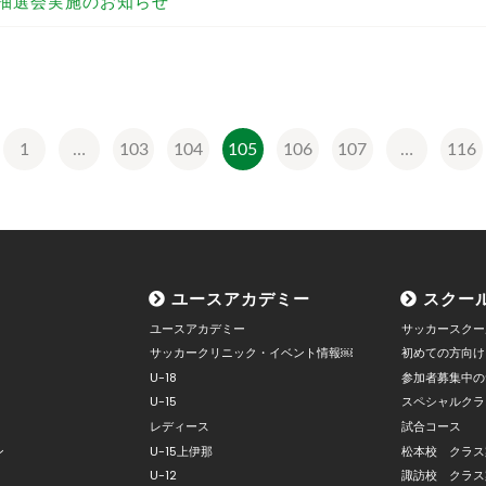
援抽選会実施のお知らせ
1
…
103
104
105
106
107
…
116
ユースアカデミー
スクー
ユースアカデミー
サッカースクー
サッカークリニック・イベント情報￼
初めての方向け
U-18
参加者募集中の
U-15
スペシャルクラ
レディース
試合コース
ン
U-15上伊那
松本校 クラス
U-12
諏訪校 クラス