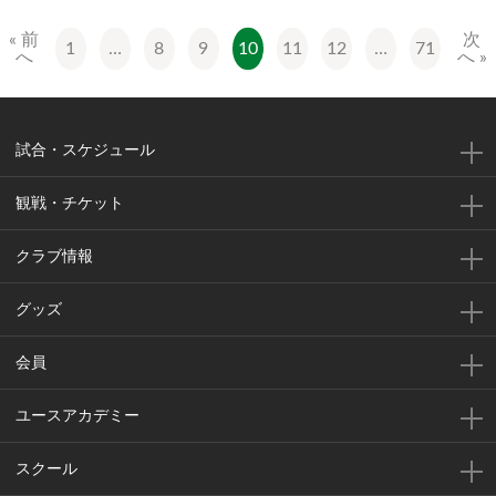
« 前
次
1
…
8
9
10
11
12
…
71
へ
へ »
試合・スケジュール
観戦・チケット
クラブ情報
グッズ
会員
ユースアカデミー
スクール