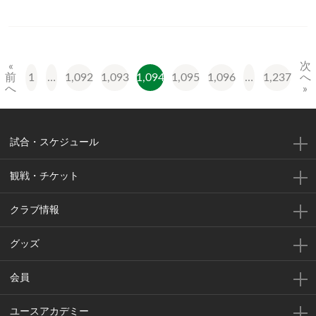
«
次
1
…
1,092
1,093
1,094
1,095
1,096
…
1,237
前
へ
へ
»
試合・スケジュール
観戦・チケット
クラブ情報
グッズ
会員
ユースアカデミー