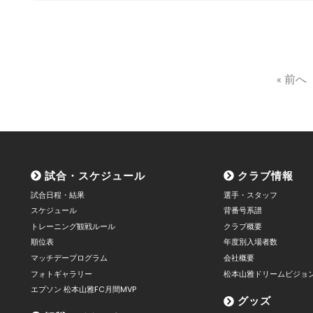
« 前へ
試合・スケジュール
クラブ情報
試合日程・結果
選手・スタッフ
スケジュール
背番号系譜
トレーニング観戦ルール
クラブ概要
順位表
年度別入場者数
マッチデープログラム
会社概要
フォトギャラリー
松本山雅ドリームビジョ
エプソン 松本山雅FC月間MVP
グッズ