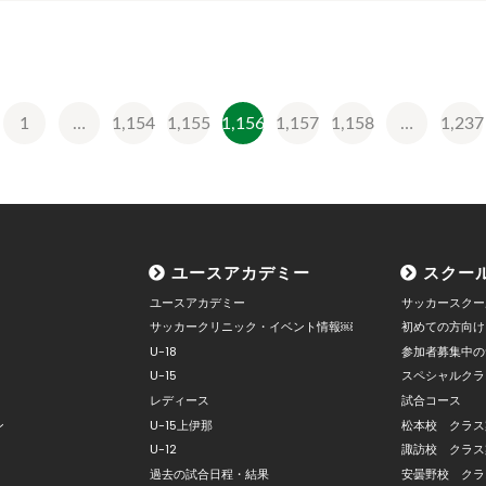
1
…
1,154
1,155
1,156
1,157
1,158
…
1,237
ユースアカデミー
スクー
ユースアカデミー
サッカースクー
サッカークリニック・イベント情報￼
初めての方向け
U-18
参加者募集中の
U-15
スペシャルクラ
レディース
試合コース
ン
U-15上伊那
松本校 クラス
U-12
諏訪校 クラス
過去の試合日程・結果
安曇野校 クラ