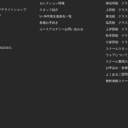
セレクション情報
南信州校 クラ
サテライトショップ
スタッフ紹介
上田校 クラス
ア
U-18卒業生進路先一覧
東信校 クラス
各種お手続き
塩尻校 クラス
ユースアカデミーお問い合わせ
上伊那校 クラ
松本西校 クラ
小坂田校 クラ
AZUSO」
スクールスタッ
ウェアについて
スクール費用の
お申込み・各種
よくあるご質問
無料体験スクー