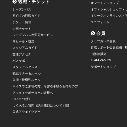
観戦・チケット
オンラインショップ
シーズンパス
オフィシャルショップ・
初めての観戦ガイド
Ｊリーグオンラインスト
チケット情報
ユニフォーム
企画チケット
会員
シーズンパス席変更サービス
クラブガンズ会員
リセール・譲渡
育成サポート会員組織「R
スタジアムガイド
山雅後援会
交通アクセス
TEAM VAMOS
バスサポ
サポートショップ
スタジアムグルメ
観戦マナー＆ルール
入場・待機列ルール
車イスでご来場の方、障害者手帳をお持ちの方
アウェイサポーターの皆様へ
DAZNで観戦
よくあるご質問（試合観戦について）￼
公式アウェイツアー