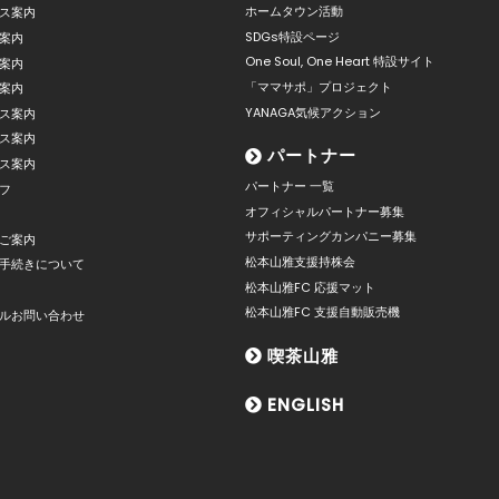
ホームタウン活動
ス案内
SDGs特設ページ
案内
One Soul, One Heart 特設サイト
案内
「ママサポ」プロジェクト
案内
YANAGA気候アクション
ス案内
ス案内
パートナー
ス案内
パートナー 一覧
フ
オフィシャルパートナー募集
サポーティングカンパニー募集
ご案内
松本山雅支援持株会
手続きについて
松本山雅FC 応援マット
松本山雅FC 支援自動販売機
ルお問い合わせ
喫茶山雅
ENGLISH