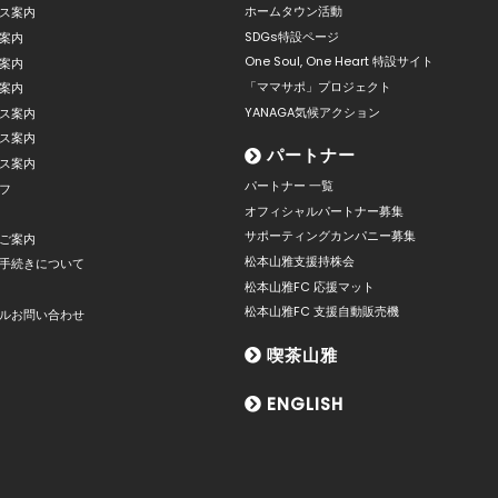
ホームタウン活動
ス案内
SDGs特設ページ
案内
One Soul, One Heart 特設サイト
案内
「ママサポ」プロジェクト
案内
YANAGA気候アクション
ス案内
ス案内
パートナー
ス案内
パートナー 一覧
フ
オフィシャルパートナー募集
サポーティングカンパニー募集
ご案内
松本山雅支援持株会
手続きについて
松本山雅FC 応援マット
松本山雅FC 支援自動販売機
ルお問い合わせ
喫茶山雅
ENGLISH