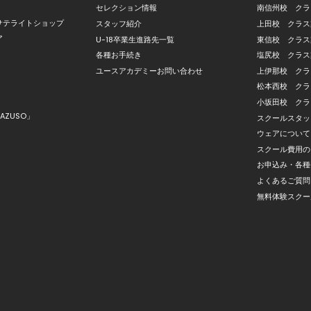
セレクション情報
南信州校 クラ
サテライトショップ
スタッフ紹介
上田校 クラス
ア
U-18卒業生進路先一覧
東信校 クラス
各種お手続き
塩尻校 クラス
ユースアカデミーお問い合わせ
上伊那校 クラ
松本西校 クラ
小坂田校 クラ
AZUSO」
スクールスタッ
ウェアについて
スクール費用の
お申込み・各種
よくあるご質問
無料体験スクー