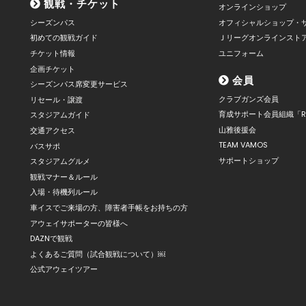
観戦・チケット
オンラインショップ
シーズンパス
オフィシャルショップ・
初めての観戦ガイド
Ｊリーグオンラインスト
チケット情報
ユニフォーム
企画チケット
会員
シーズンパス席変更サービス
クラブガンズ会員
リセール・譲渡
育成サポート会員組織「R
スタジアムガイド
山雅後援会
交通アクセス
TEAM VAMOS
バスサポ
サポートショップ
スタジアムグルメ
観戦マナー＆ルール
入場・待機列ルール
車イスでご来場の方、障害者手帳をお持ちの方
アウェイサポーターの皆様へ
DAZNで観戦
よくあるご質問（試合観戦について）￼
公式アウェイツアー