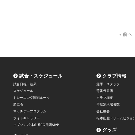
« 前へ
試合・スケジュール
クラブ情報
試合日程・結果
選手・スタッフ
スケジュール
背番号系譜
トレーニング観戦ルール
クラブ概要
順位表
年度別入場者数
マッチデープログラム
会社概要
フォトギャラリー
松本山雅ドリームビジョ
エプソン 松本山雅FC月間MVP
グッズ