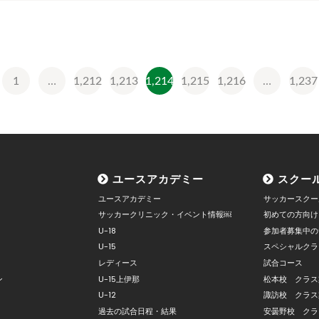
1
…
1,212
1,213
1,214
1,215
1,216
…
1,237
ユースアカデミー
スクー
ユースアカデミー
サッカースクー
サッカークリニック・イベント情報￼
初めての方向け
U-18
参加者募集中の
U-15
スペシャルクラ
レディース
試合コース
ン
U-15上伊那
松本校 クラス
U-12
諏訪校 クラス
過去の試合日程・結果
安曇野校 クラ