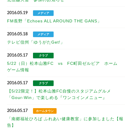
2016.05.19
メディア
FM長野「Echoes ALL AROUND THE GANS」
2016.05.18
メディア
テレビ信州「ゆうがたGet!」
2016.05.17
クラブ
5/22（日）松本山雅FC vs FC町田ゼルビア ホーム
ゲーム情報
2016.05.17
クラブ
【5/22限定！】松本山雅FC自慢のスタジアムグルメ
「Gour-Win」で楽しめる『ワンコインメニュー』
2016.05.17
ホームタウン
「南郷福祉ひろば ふれあい健康教室」に参加しました【報
告】