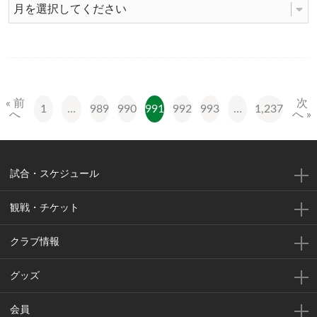
« 前
次
1
…
989
990
991
992
993
…
1,237
へ
へ »
試合・スケジュール
観戦・チケット
クラブ情報
グッズ
会員