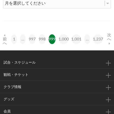
«
次
1
…
997
998
999
1,000
1,001
…
1,237
前
へ
へ
»
試合・スケジュール
観戦・チケット
クラブ情報
グッズ
会員