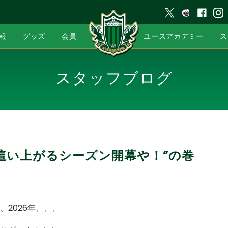
報
グッズ
会員
ユースアカデミー
ス
スタッフブログ
這い上がるシーズン開幕や！”の巻
、2026年、、、