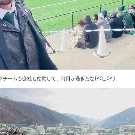
プチームも会社も始動して、何日か過ぎたな(^0_0^)