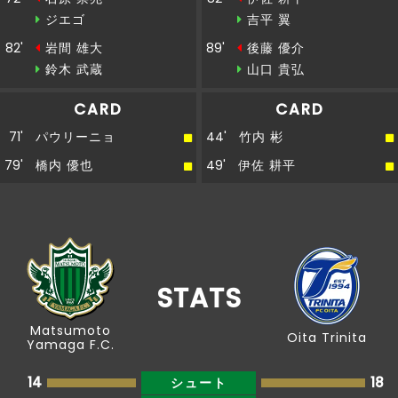
ジエゴ
吉平 翼
82'
岩間 雄大
89'
後藤 優介
鈴木 武蔵
山口 貴弘
CARD
CARD
71'
パウリーニョ
44'
竹内 彬
79'
橋内 優也
49'
伊佐 耕平
STATS
Matsumoto
Oita Trinita
Yamaga F.C.
14
18
シュート