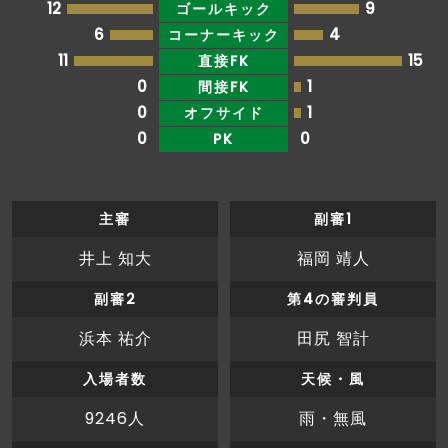
12
9
ゴールキック
6
4
コーナーキック
11
15
直接FK
0
1
間接FK
0
1
オフサイド
0
0
PK
主審
副審1
井上 知大
福岡 靖人
副審2
第4の審判員
浜本 祐介
田尻 智計
入場者数
天候・風
9246人
雨・無風