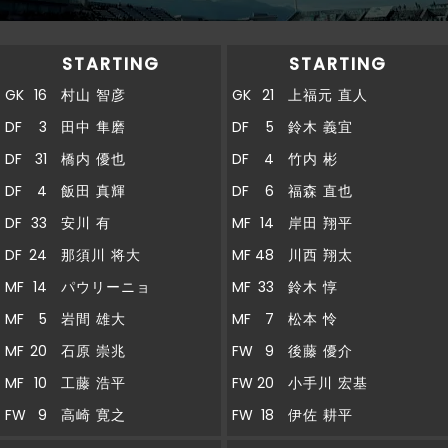
STARTING
STARTING
GK
16
村山 智彦
GK
21
上福元 直人
DF
3
田中 隼磨
DF
5
鈴木 義宜
DF
31
橋内 優也
DF
4
竹内 彬
DF
4
飯田 真輝
DF
6
福森 直也
DF
33
安川 有
MF
14
岸田 翔平
DF
24
那須川 将大
MF
48
川西 翔太
MF
14
パウリーニョ
MF
33
鈴木 惇
MF
5
岩間 雄大
MF
7
松本 怜
MF
20
石原 崇兆
FW
9
後藤 優介
MF
10
工藤 浩平
FW
20
小手川 宏基
FW
9
高崎 寛之
FW
18
伊佐 耕平