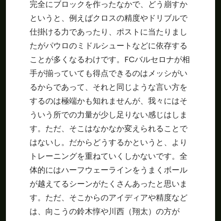
完全にブロックを作ったなかで、どう崩すか
というと、例えばクロスの精度やドリブルで
仕掛ける力であったり、ポストに当たりまし
たがパウロのミドルシュートなどに依存する
ことが多くなるわけです。FCバルセロナが相
手が揃っていても得点できるのはメッシがい
るからであって、それと同じような言い方を
するのは極端かも知れませんが、我々にはそ
ういう所での力量が少し足りない感じはしま
す。ただ、そこはなかなか変えられることで
はないし。だからどうするかというと、より
トレーニングを重ねていくしかないです。全
体的にはハーフウェーラインをうまくボール
が越えてるシーンがたくさんあったと思いま
す。ただ、そこからのアイディアや精度など
は、向こうの鈴木惇や川西（翔太）の方が