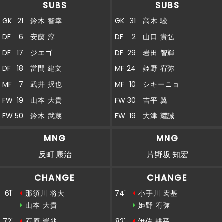
SUBS
SUBS
GK
21
鈴木 智幸
GK
31
高木 駿
DF
6
安藤 淳
DF
2
山口 貴弘
DF
17
ジエゴ
DF
29
岩田 智輝
DF
18
當間 建文
MF
24
姫野 宥弥
MF
7
武井 択也
MF
10
シキーニョ
FW
19
山本 大貴
FW
30
吉平 翼
FW
50
鈴木 武蔵
FW
19
大津 耀誠
MNG
MNG
反町 康治
片野坂 知宏
CHANGE
CHANGE
61'
那須川 将大
74'
小手川 宏基
山本 大貴
姫野 宥弥
72'
石原 崇兆
82'
伊佐 耕平