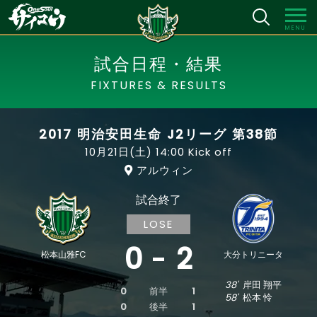
MENU
試合日程・結果
FIXTURES & RESULTS
2017 明治安田生命 J2リーグ 第38節
10月21日(土)
14:00 Kick off
アルウィン
試合終了
LOSE
0
2
松本山雅FC
大分トリニータ
38'
岸田 翔平
0
前半
1
58'
松本 怜
0
後半
1