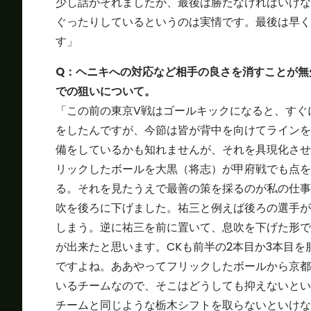
少し話がそれましたが、最後は勝たなければいけな
ぐったりしているというのは実情です。最後は早く
す」
Q
：ヘニキへの対応など相手の良さを消すことが無
での狙いについて。
「この前の東京V戦はゴールキックになると、すぐ
をしたんですが、今節は皆が背中を向けてラインを
備をしているかも知れませんが、それを具現化させ
リックしたボールを大黒（将志）が甲府戦でも点を
る。それを見たうえで最善の策を採るのが私の仕事
吹を後ろに下げました。祐三と例えば後ろの選手が
しまう。逆に祐三を前に置いて、息吹を下げた形で
が出来たと思います。CKも前半の2本目か3本目
ですよね。ああやってフリックしたボールから京都
いるチームなので、そこはどうしても抑えないとい
チームと同じような栃木シフトを取らないといけな