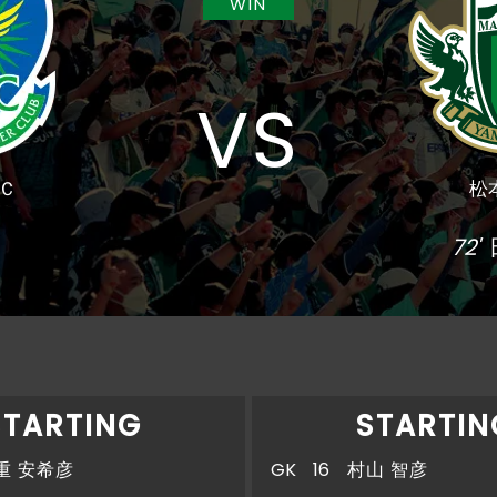
WIN
VS
Ｃ
松
72'
STARTING
STARTIN
重 安希彦
GK
16
村山 智彦