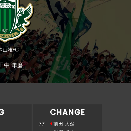
本山雅FC
田中 隼磨
G
CHANGE
77'
前田 大然