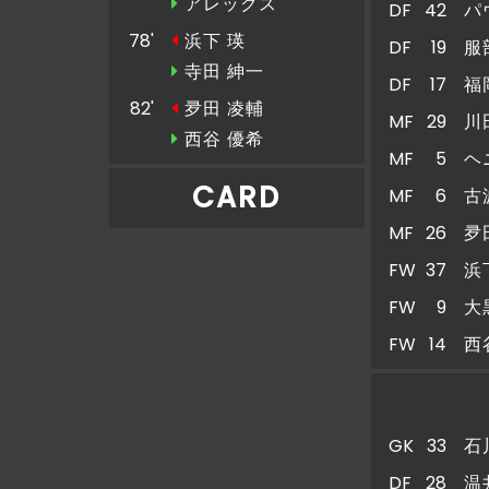
アレックス
DF
42
パ
78'
浜下 瑛
DF
19
服
寺田 紳一
DF
17
福
82'
夛田 凌輔
MF
29
川
西谷 優希
MF
5
ヘ
CARD
MF
6
古
MF
26
夛
FW
37
浜
FW
9
大
FW
14
西
GK
33
石
DF
28
温