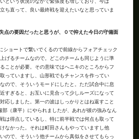
いという状況のなかで緊張度も増しており、今は
立ち直って、良い最終戦を迎えたいなと思っていま
失点の要因だったと思うが、０で抑えた今日の守備面
にショートで繋いでくるので前線からフォアチェック
上げるチームなので。どこのチームも同じように準
ることが必要。その意味ではへニキのところからフ
取っていますし、山形戦でもチャンスを作ってい
なので、そういうモードにしたと。ただ試合中に息
近すぎると、お互いに見合って少しルーズになって
対応しました。第一の波はしっかりとはね返すこと
を服部（康平）にやられましたが、あれが彼の強みなん
戦は得点しているし、特に前半戦では何点も取って
けなかった。それは町田さんもやっていますし他
いので、そういう他チームから真似をさせてもらっ