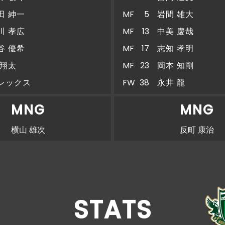
田 紳一
MF
5
岩間 雄大
川 孝広
MF
13
中美 慶哉
谷 優希
MF
17
志知 孝明
 翔太
MF
23
岡本 知剛
レックス
FW
38
永井 龍
MNG
MNG
横山 雄次
反町 康治
STATS