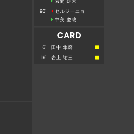
岩間 雄大
90'
セルジーニョ
中美 慶哉
CARD
6'
田中 隼磨
19'
岩上 祐三