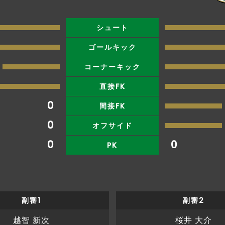
シュート
ゴールキック
コーナーキック
直接FK
0
間接FK
0
オフサイド
0
0
PK
副審1
副審2
越智 新次
桜井 大介