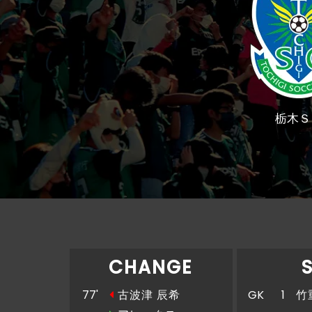
栃木Ｓ
CHANGE
77'
古波津 辰希
GK
1
竹