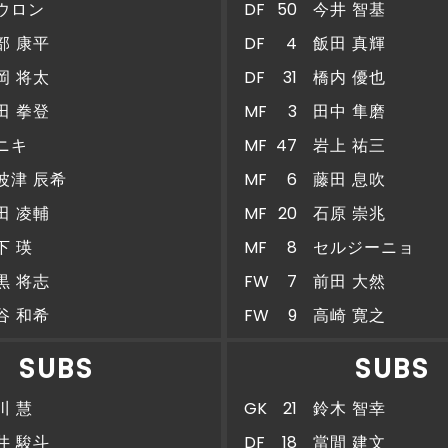
ウロン
DF
50
今井 智基
部 康平
DF
4
飯田 真輝
岡 将太
DF
31
橋内 優也
田 拳登
MF
3
田中 隼磨
ニキ
MF
47
岩上 祐三
波津 辰希
MF
6
藤田 息吹
田 凌輔
MF
20
石原 崇兆
下 瑛
MF
8
セルジーニョ
黒 将志
FW
7
前田 大然
谷 和希
FW
9
高崎 寛之
SUBS
SUBS
川 慧
GK
21
鈴木 智幸
井 駿斗
DF
18
當間 建文