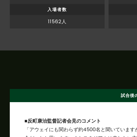
入場者数
11562人
試合後
■反町康治監督記者会見のコメント
「アウェイにも関わらず約4500名と聞いていま