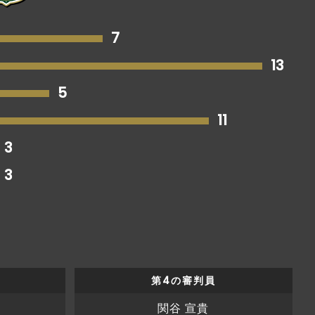
7
13
5
11
3
3
第4の審判員
関谷 宣貴