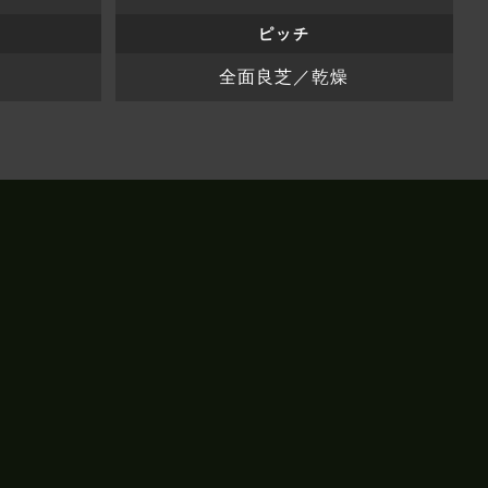
ピッチ
全面良芝／乾燥