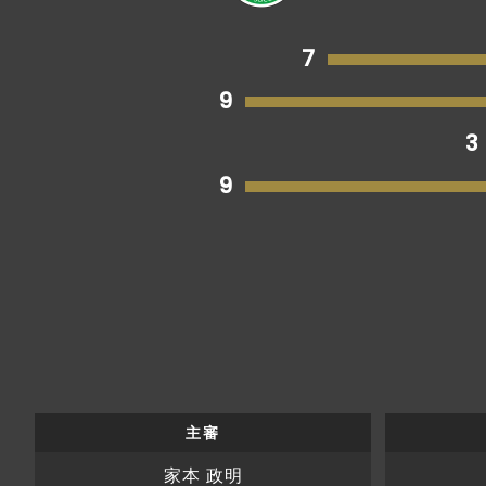
7
9
3
9
主審
家本 政明